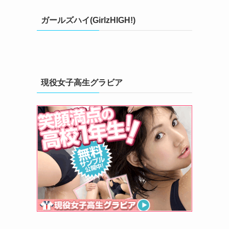
リ
ガールズハイ(GirlzHIGH!)
ー
現役女子高生グラビア