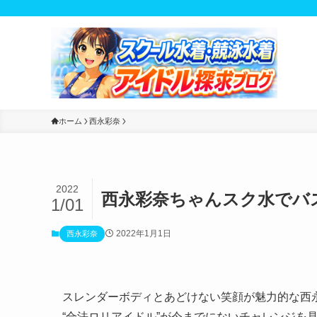
ホーム
西永彩奈
2022
西永彩奈ちゃんスク水でバス
1/01
2022年1月1日
西永彩奈
スレンダーボディとあどけない笑顔が魅力的な西
“合法ロリアイドル”が今までにないチャレンジを