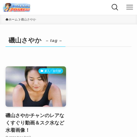
ホーム
磯山さやか
磯山さやか
– tag –
素人・未分類
磯山さやかチャンのレアな
くすぐり動画＆スク水など
水着画像！