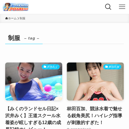
ホーム
制服
制服
– tag –
沢井みく
林田百加
【みくのランドセル日記×
林田百加、競泳水着で魅せ
沢井みく】王道スクール水
る鋭角美尻！ハイレグ指導
着姿が眩しすぎる12歳の成
が刺激的すぎた！