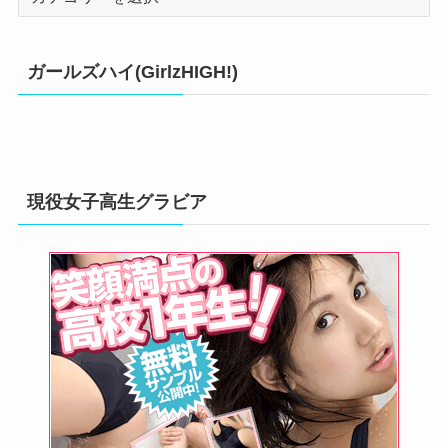
テ
ゴ
リ
ガールズハイ(GirlzHIGH!)
ー
現役女子高生グラビア