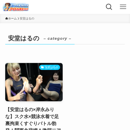
ホーム
安堂はるの
安堂はるの
– category –
安堂はるの
【安堂はるの×岸永みり
な】スク水×競泳水着で足
裏拘束くすぐりバトル勃